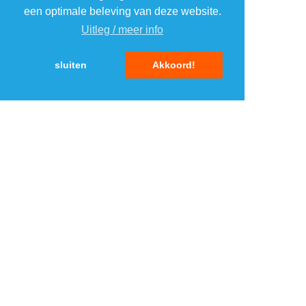
4
4
een optimale beleving van deze website.
Uitleg / meer info
5
5
sluiten
Akkoord!
MENU
DAGAANBIEDINGEN
IN DE BUURT
KORTINGEN
WEBWINKELS
REIZEN
BESPAREN
VEILINGEN
MERKEN