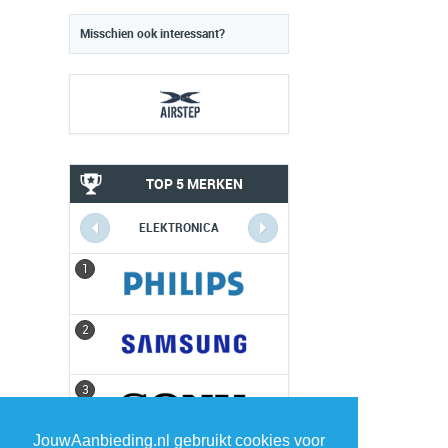
Misschien ook interessant?
TOP 5 MERKEN
ELEKTRONICA
1
1
2
2
3
3
JouwAanbieding.nl gebruikt cookies voor