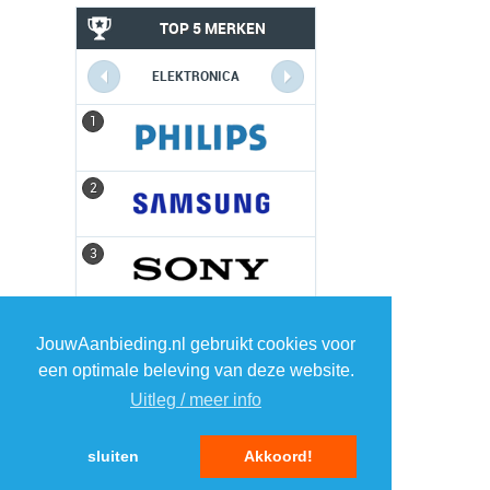
TOP 5 MERKEN
ELEKTRONICA
1
1
2
2
3
3
4
4
JouwAanbieding.nl gebruikt cookies voor
een optimale beleving van deze website.
5
5
Uitleg / meer info
sluiten
Akkoord!