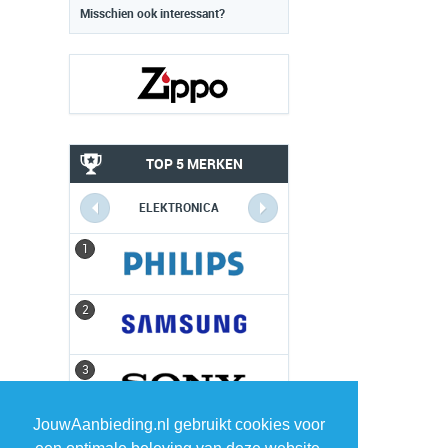
Misschien ook interessant?
TOP 5 MERKEN
ELEKTRONICA
1
1
2
2
3
3
JouwAanbieding.nl gebruikt cookies voor
4
4