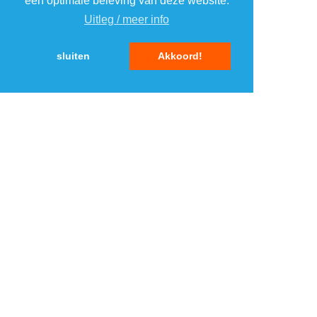
een optimale beleving van deze website.
Uitleg / meer info
5
5
sluiten
Akkoord!
MENU
DAGAANBIEDINGEN
IN DE BUURT
KORTINGEN
WEBWINKELS
REIZEN
BESPAREN
VEILINGEN
MERKEN
CROWDFUNDING