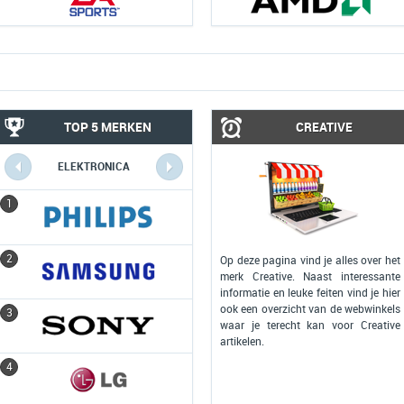
TOP 5 MERKEN
CREATIVE
ELEKTRONICA
COMPUTERS
1
1
2
2
Op deze pagina vind je alles over het
merk Creative. Naast interessante
informatie en leuke feiten vind je hier
ook een overzicht van de webwinkels
3
3
waar je terecht kan voor Creative
artikelen.
4
4