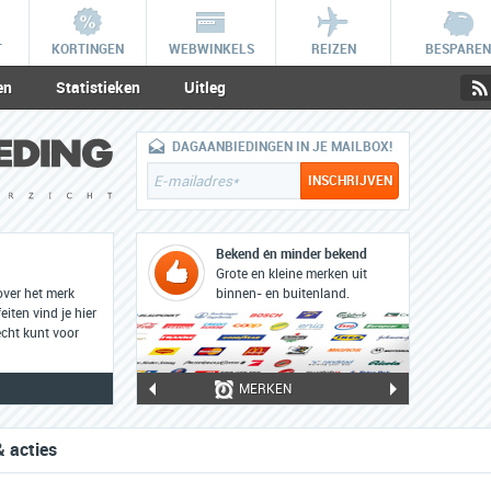
T
KORTINGEN
WEBWINKELS
REIZEN
BESPAREN
en
Statistieken
Uitleg
DAGAANBIEDINGEN IN JE MAILBOX!
Bekend én minder bekend
Grote en kleine merken uit
over het merk
binnen- en buitenland.
eiten vind je hier
cht kunt voor
MERKEN
& acties