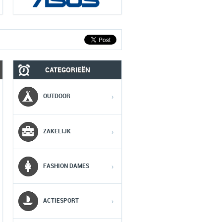
CATEGORIEËN
MOBIEL
MEDIA
OUTDOOR
›
1
1
1
ZAKELIJK
›
2
2
2
FASHION DAMES
›
3
3
3
ACTIESPORT
›
4
4
4