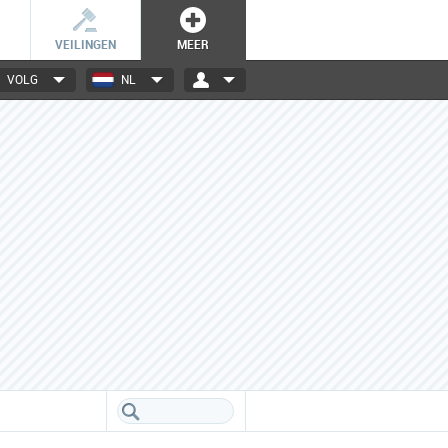
VEILINGEN
MEER
VOLG
NL
3000+ merken
Een database boordevol info
over jouw favoriete merken.