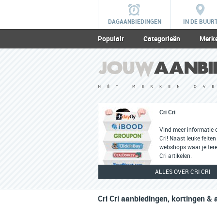
DAGAANBIEDINGEN
IN DE BUUR
Populair
Categorieën
Merk
Cri Cri
Vind meer informatie o
Cri! Naast leuke feiten 
webshops waar je tere
Cri artikelen.
ALLES OVER CRI CRI
Cri Cri aanbiedingen, kortingen & 