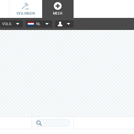
VEILINGEN
MEER
VOLG
NL
3000+ merken
Een database boordevol info
over jouw favoriete merken.