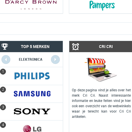
TOP 5 MERKEN
CRI CRI
ELEKTRONICA
COMPUTERS
1
1
2
2
Op deze pagina vind je alles over het
merk Cri Cri. Naast interessante
informatie en leuke feiten vind je hier
ook een overzicht van de webwinkels
3
3
waar je terecht kan voor Cri Cri
artikelen.
4
4