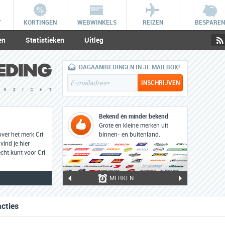
T
KORTINGEN
WEBWINKELS
REIZEN
BESPAREN
en
Statistieken
Uitleg
DAGAANBIEDINGEN IN JE MAILBOX!
Bekend én minder bekend
Grote en kleine merken uit
ver het merk Cri
binnen- en buitenland.
vind je hier
cht kunt voor Cri
MERKEN
acties