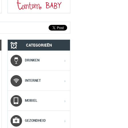
CATEGORIEËN
MOBIEL
MEDIA
DRINKEN
›
1
1
1
INTERNET
›
2
2
2
MOBIEL
›
3
3
3
GEZONDHEID
›
4
4
4