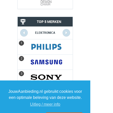
TOP 5 MERKEN
ELEKTRONICA
1
1
2
2
3
3
4
4
JouwAanbieding.nl gebruikt cookies voor
een optimale beleving van deze website.
5
5
Uitleg / meer info