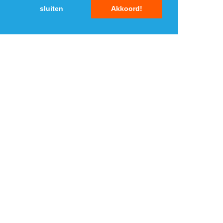
sluiten
Akkoord!
MENU
DAGAANBIEDINGEN
IN DE BUURT
KORTINGEN
WEBWINKELS
REIZEN
BESPAREN
VEILINGEN
MERKEN
CROWDFUNDING
SHOPPINGCLUBS
SUBSCRIPTIONS