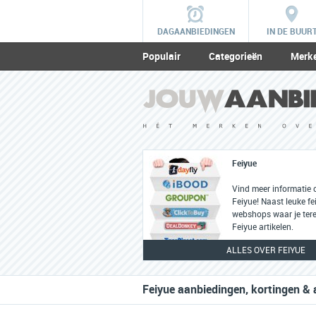
DAGAANBIEDINGEN
IN DE BUUR
Populair
Categorieën
Merk
Feiyue
Vind meer informatie 
Feiyue! Naast leuke fei
webshops waar je tere
Feiyue artikelen.
ALLES OVER FEIYUE
Feiyue aanbiedingen, kortingen & 