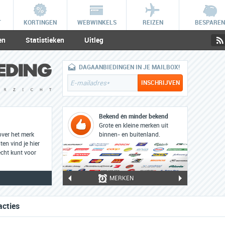
T
KORTINGEN
WEBWINKELS
REIZEN
BESPAREN
en
Statistieken
Uitleg
DAGAANBIEDINGEN IN JE MAILBOX!
Bekend én minder bekend
Grote en kleine merken uit
over het merk
binnen- en buitenland.
ten vind je hier
cht kunt voor
MERKEN
acties