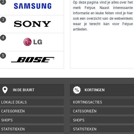
2
2
Op deze pagina vind je alles over het
merk Feiyue. Naast interessante
informatie en leuke feiten vind je hier
ook een overzicht van de webwinkels
3
3
waar je terecht kan voor Feiyue
artikelen.
4
4
5
5
IN DE BUURT
KORTINGEN
LOKALE DEALS
KORTINGSACTIES
CATEGORIEËN
CATEGORIEËN
SHOPS
SHOPS
STATISTIEKEN
STATISTIEKEN