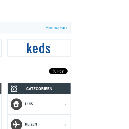
Meer merken »
CATEGORIEËN
MOBIEL
MEDIA
HUIS
›
1
1
1
REIZEN
›