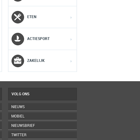
2
2
2
ETEN
›
3
3
3
ACTIESPORT
›
4
4
4
5
5
5
ZAKELIJK
›
VOLG ONS
NIEUWS
MOBIEL
NIEUWSBRIEF
TWITTER