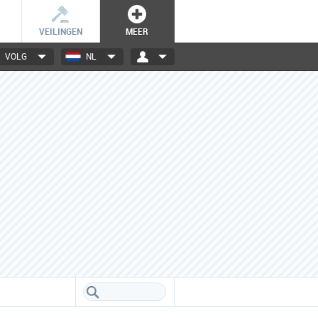
VEILINGEN
MEER
VOLG
NL
3000+ merken
Een database boordevol info
over jouw favoriete merken.