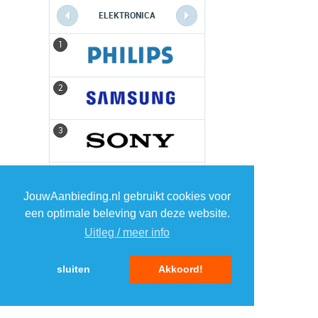
ELEKTRONICA
1
1
2
2
3
3
4
4
JouwAanbieding.nl gebruikt cookies voor
een optimale beleving van deze website.
5
5
Uitleg / meer info
sluiten
Akkoord!
MENU