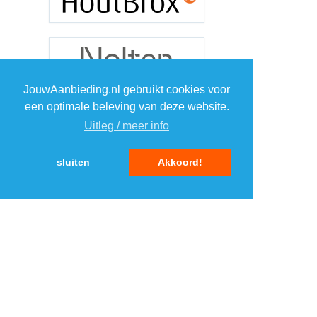
JouwAanbieding.nl gebruikt cookies voor
een optimale beleving van deze website.
Uitleg / meer info
sluiten
Akkoord!
TOP 5 MERKEN
ELEKTRONICA
1
1
2
2