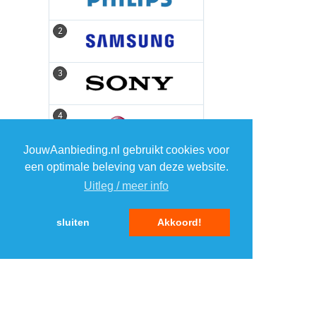
2
2
3
3
4
4
JouwAanbieding.nl gebruikt cookies voor
5
5
een optimale beleving van deze website.
Uitleg / meer info
sluiten
Akkoord!
MENU
DAGAANBIEDINGEN
IN DE BUURT
KORTINGEN