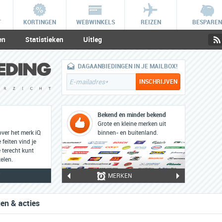
T
KORTINGEN
WEBWINKELS
REIZEN
BESPAREN
en
Statistieken
Uitleg
DAGAANBIEDINGEN IN JE MAILBOX!
Bekend én minder bekend
Grote en kleine merken uit
over het merk iQ
binnen- en buitenland.
feiten vind je
 terecht kunt
elen.
Y
MERKEN
en & acties