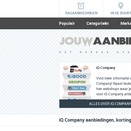
DAGAANBIEDINGEN
IN DE BUUR
Populair
Categorieën
Merk
iQ Company
Vind meer informatie 
Company! Naast leuke 
hier webshops waar je
voor iQ Company artik
ALLES OVER IQ COMPAN
iQ Company aanbiedingen, korting