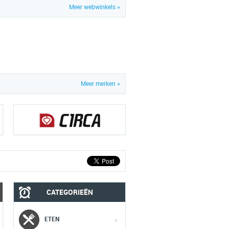
Meer webwinkels »
Meer merken »
CATEGORIEËN
MOBIEL
MEDIA
ETEN
›