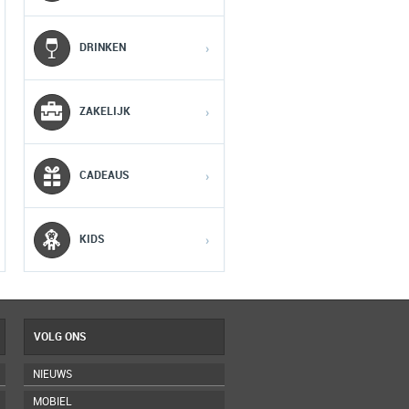
1
1
1
DRINKEN
›
2
2
2
ZAKELIJK
›
3
3
3
CADEAUS
›
4
4
4
5
5
5
KIDS
›
VOLG ONS
NIEUWS
MOBIEL