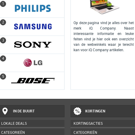
1
1
2
2
Op deze pagina vind je alles over het
merk iQ Company. Naast
interessante informatie en leuke
feiten vind je hier ook een overzicht
3
3
van de webwinkels waar je terecht
kan voor iQ Company artikelen.
4
4
5
5
IN DE BUURT
KORTINGEN
LOKALE DEALS
KORTINGSACTIES
CATEGORIEËN
CATEGORIEËN