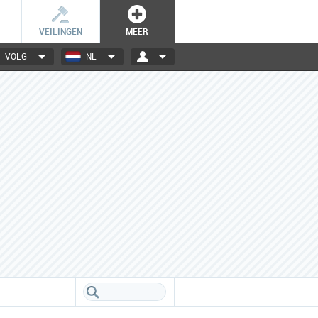
VEILINGEN
MEER
VOLG
NL
3000+ merken
Een database boordevol info
over jouw favoriete merken.