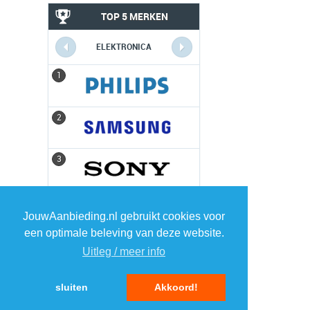
TOP 5 MERKEN
ELEKTRONICA
1
1
2
2
3
3
4
4
JouwAanbieding.nl gebruikt cookies voor
een optimale beleving van deze website.
5
5
Uitleg / meer info
sluiten
Akkoord!