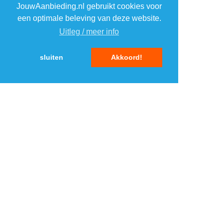
JouwAanbieding.nl gebruikt cookies voor
2
2
een optimale beleving van deze website.
Uitleg / meer info
3
3
sluiten
Akkoord!
4
4
5
5
MENU
DAGAANBIEDINGEN
IN DE BUURT
KORTINGEN
WEBWINKELS