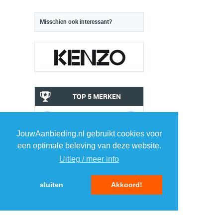
Misschien ook interessant?
TOP 5 MERKEN
ELEKTRONICA
JouwAanbieding.nl gebruikt cookies voor
1
1
een optimale beleving van deze website.
Uitleg / meer info
2
2
sluiten
Akkoord!
3
3