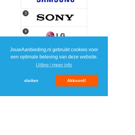
3
3
4
4
JouwAanbieding.nl gebruikt cookies voor
5
5
een optimale beleving van deze website.
Uitleg / meer info
sluiten
Akkoord!
MENU
DAGAANBIEDINGEN
IN DE BUURT
KORTINGEN
WEBWINKELS
REIZEN