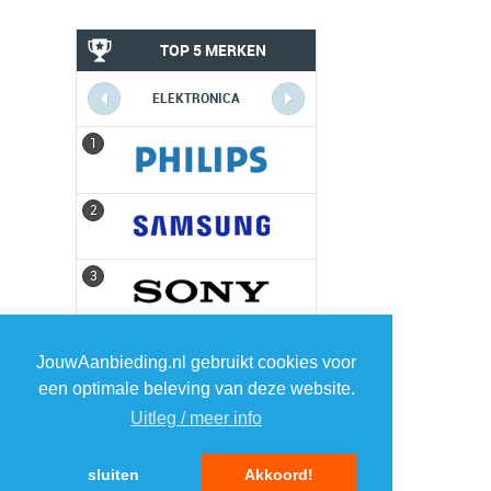
TOP 5 MERKEN
ELEKTRONICA
1
1
2
2
3
3
4
4
JouwAanbieding.nl gebruikt cookies voor
een optimale beleving van deze website.
5
5
Uitleg / meer info
sluiten
Akkoord!