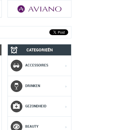
CATEGORIEËN
MOBIEL
MEDIA
ACCESSOIRES
›
1
1
1
DRINKEN
›
2
2
2
GEZONDHEID
›
3
3
3
BEAUTY
›
4
4
4