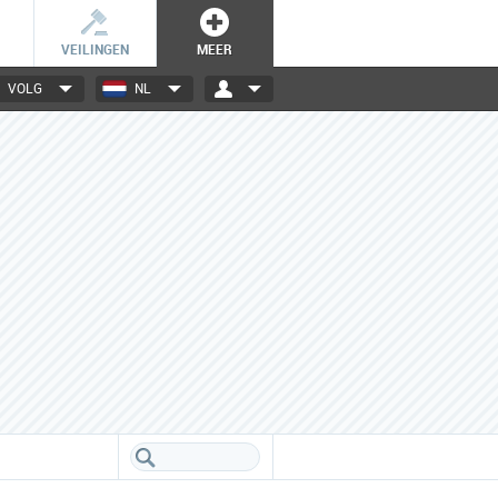
VEILINGEN
MEER
VOLG
NL
3000+ merken
Een database boordevol info
over jouw favoriete merken.