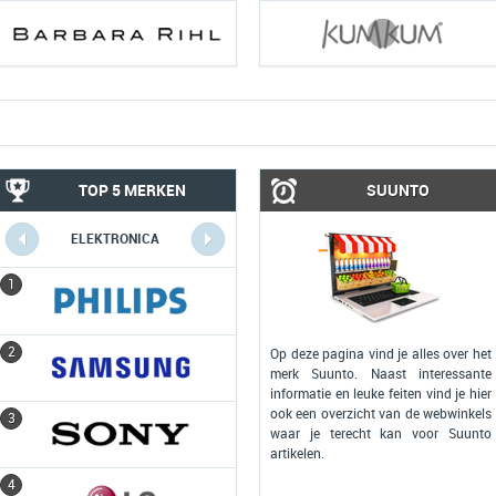
TOP 5 MERKEN
SUUNTO
ELEKTRONICA
COMPUTERS
1
1
2
2
Op deze pagina vind je alles over het
merk Suunto. Naast interessante
informatie en leuke feiten vind je hier
ook een overzicht van de webwinkels
3
3
waar je terecht kan voor Suunto
artikelen.
4
4