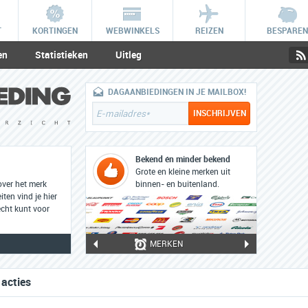
T
KORTINGEN
WEBWINKELS
REIZEN
BESPAREN
en
Statistieken
Uitleg
DAGAANBIEDINGEN IN JE MAILBOX!
Bekend én minder bekend
Grote en kleine merken uit
over het merk
binnen- en buitenland.
iten vind je hier
cht kunt voor
MERKEN
 acties