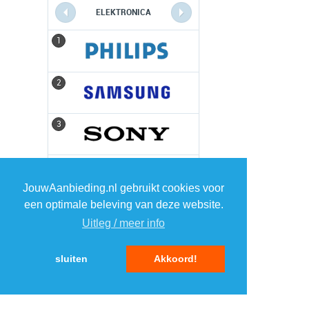
ELEKTRONICA
1
1
2
2
3
3
4
4
JouwAanbieding.nl gebruikt cookies voor
een optimale beleving van deze website.
5
5
Uitleg / meer info
sluiten
Akkoord!
MENU