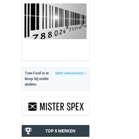
Tom Ford is te
Meer webwinkels »
koop bij onder
andere:
TOP 5 MERKEN