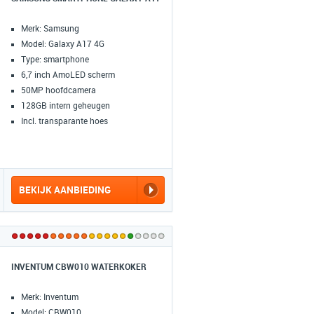
Merk: Samsung
Model: Galaxy A17 4G
Type: smartphone
6,7 inch AmoLED scherm
50MP hoofdcamera
128GB intern geheugen
Incl. transparante hoes
BEKIJK AANBIEDING
INVENTUM CBW010 WATERKOKER
Merk: Inventum
Model: CBW010