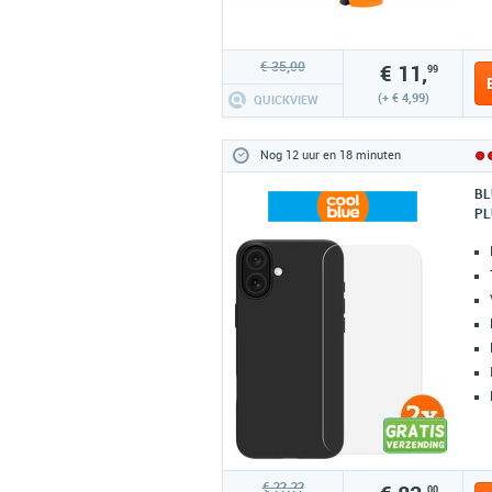
€ 35,00
€ 11,
99
(+ € 4,99)
QUICKVIEW
Nog 12 uur en 18 minuten
BL
PL
€ ??.??
00