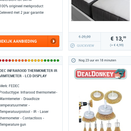
100% origineel merkproduct
Geleverd met 2 jaar garantie
€ 29,00
€ 13,
99
BEKIJK AANBIEDING
(+ € 4,99)
QUICKVIEW
Nog 23 uur en 18 minuten
DEC INFRAROOD THERMOMETER IR
RMTEMETER - LCD DISPLAY
Merk: FEDEC
Producttype: Infrarood thermometer-
Warmtemeter - Draadloze
temperatuurmeter -
Temperatuurpistool - IR - Laser
thermometer - Contactloos -
Temperature gun