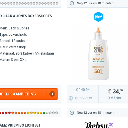
Nog 12 uur en 18 minuten
 X JACK & JONES BOXERSHORTS
Merk: Jack & Jones
Type: boxershorts
Aantal: 12 stuks
Kleur: verrassing!
Materiaal: 95% katoen, 5% elastaan
Maten: S t/m XXL
€ 140,94
€ 34,
99
BEKIJK AANBIEDING
(+ € 3,90)
QUICKVIEW
Nog 12 uur en 18 minuten
AMZ VRIJMIBO LICHTSET