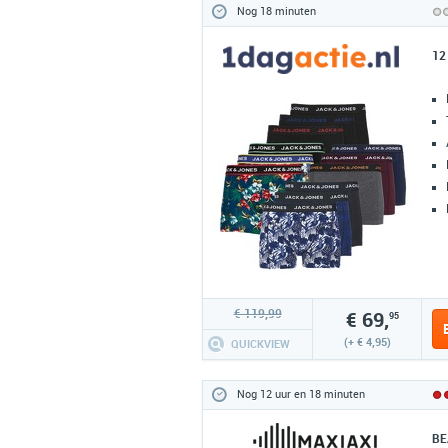
Nog 18 minuten
12
€ 119,99
€ 69,
95
(+ € 4,95)
QUICKVIEW
Nog 12 uur en 18 minuten
BE