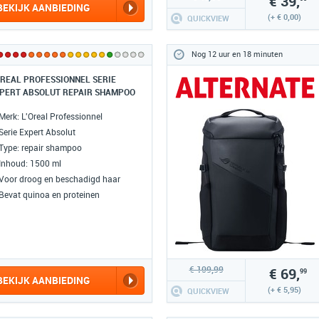
€ 39,
BEKIJK AANBIEDING
(+ € 0,00)
QUICKVIEW
Nog 12 uur en 18 minuten
OREAL PROFESSIONNEL SERIE
PERT ABSOLUT REPAIR SHAMPOO
Merk: L'Oreal Professionnel
Serie Expert Absolut
Type: repair shampoo
Inhoud: 1500 ml
Voor droog en beschadigd haar
Bevat quinoa en proteinen
€ 109,99
€ 69,
99
BEKIJK AANBIEDING
(+ € 5,95)
QUICKVIEW