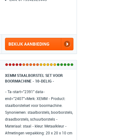
BEKIJK AANBIEDING
XEMM STAALBORSTEL SET VOOR
BOORMACHINE - 10-DELIG -
DRAADBORSTEL / SCHUURBORSTEL /
- Ta-start="2391" data-
ROESTVERWIJDERAAR
end="2407">Merk: XEMM - Product:
staalborstelset voor boormachine.
Synoniemen: staalborstels, boorborstels,
draadborstels, schuurborstels -
Materiaal: staal - kleur: Metaalkleur -
Afmetingen verpakking: 20 x 20 x 10 cm