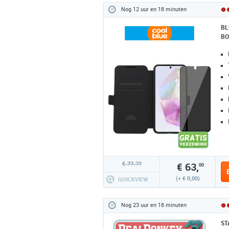
Nog 12 uur en 18 minuten
BL
BO
€ ??.??
€ 63,
00
(+ € 0,00)
QUICKVIEW
Nog 23 uur en 18 minuten
ST