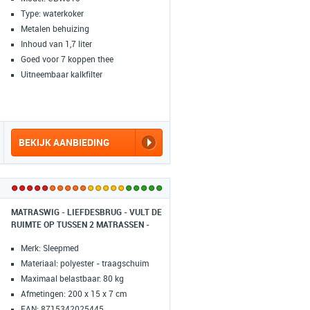
Type: waterkoker
Metalen behuizing
Inhoud van 1,7 liter
Goed voor 7 koppen thee
Uitneembaar kalkfilter
BEKIJK AANBIEDING
MATRASWIG - LIEFDESBRUG - VULT DE
RUIMTE OP TUSSEN 2 MATRASSEN -
200 X 15 X 7 CM
Merk: Sleepmed
Materiaal: polyester - traagschuim
Maximaal belastbaar: 80 kg
Afmetingen: 200 x 15 x 7 cm
EAN: 8715342025445