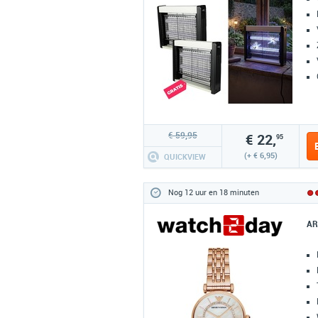
€ 59,95
€ 22,
95
(+ € 6,95)
QUICKVIEW
Nog 12 uur en 18 minuten
AR