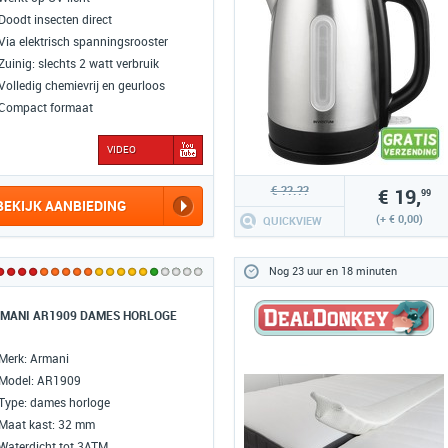
Inhoud set: 1x schuurmachine, 1x
Doodt insecten direct
schuurpapier korrel 120, 1x
Via elektrisch spanningsrooster
stofopvangreservoir, 1x handleiding
Zuinig: slechts 2 watt verbruik
Artikelnummer: 3016094
Volledig chemievrij en geurloos
EAN: 5054905289119
Compact formaat
VIDEO
€ ??.??
€ 19,
99
BEKIJK AANBIEDING
(+ € 0,00)
QUICKVIEW
Nog 23 uur en 18 minuten
MANI AR1909 DAMES HORLOGE
Merk: Armani
Model: AR1909
Type: dames horloge
Maat kast: 32 mm
Waterdicht tot 3ATM