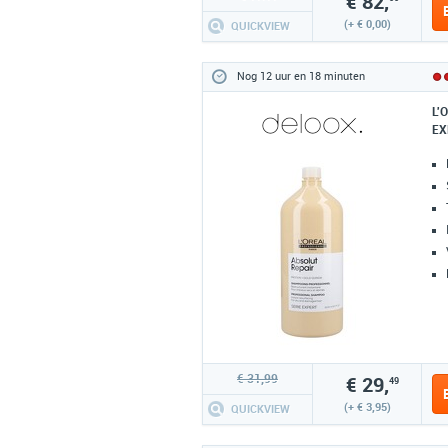
€ 82,
(+ € 0,00)
QUICKVIEW
Nog 12 uur en 18 minuten
L'
EX
€ 31,99
€ 29,
49
(+ € 3,95)
QUICKVIEW