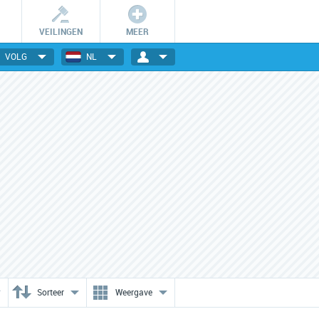
VEILINGEN
MEER
VOLG
NL
Wees er snel bij!
Dagelijks nieuwe deals
De getoonde deals zijn slechts
Elektronica, gadgets, mode,
24 uur geldig en OP=OP.
reizen en nog veel meer!
Sorteer
Weergave