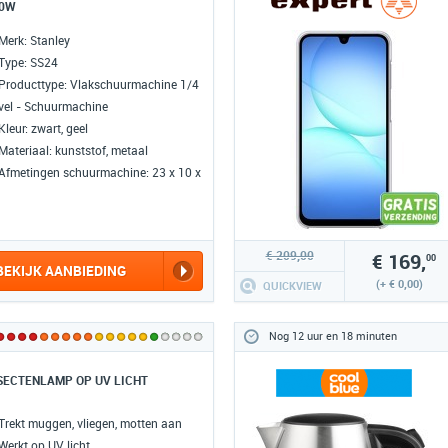
0W
Merk: Stanley
Type: SS24
Producttype: Vlakschuurmachine 1/4
vel - Schuurmachine
Kleur: zwart, geel
Materiaal: kunststof, metaal
Afmetingen schuurmachine: 23 x 10 x
23 cm (hxbxl)
Afmetingen schuuroppervlak: 11,5 x
11,4 cm
€ 209,00
€ 169,
00
Gewicht: 1,1 kg
BEKIJK AANBIEDING
Stroomvoorziening: Netspanning
(+ € 0,00)
QUICKVIEW
Voltage: 220 - 240 volt / 50 - 60 Hz
Vermogen: 240W
Nog 12 uur en 18 minuten
Maximale rotatiesnelheid: 16.000 tpm
Geluidsniveau onbelast: 80,5 dB
SECTENLAMP OP UV LICHT
Geluidsniveau belast: 91,5 dB
Stofafzuiging
Trekt muggen, vliegen, motten aan
Stofdichte Schakelaar
Werkt op UV licht