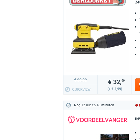
24
€ 90,00
€ 32,
99
(+ € 4,99)
QUICKVIEW
Nog 12 uur en 18 minuten
IN