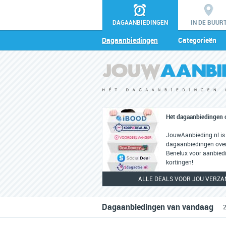
DAGAANBIEDINGEN
IN DE BUUR
Dagaanbiedingen
Categorieën
Hét dagaanbiedingen 
JouwAanbieding.nl is
dagaanbiedingen over
Benelux voor aanbiedi
kortingen!
ALLE DEALS VOOR JOU VERZA
Dagaanbiedingen
van vandaag