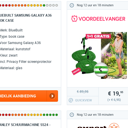
Nog 12 uur en 18 minuten
UEBUILT SAMSUNG GALAXY A36
OK CASE
Merk: BlueBuilt
Type: book case
Voor Samsung Galaxy A36
Materiaal: kunststof
Kleur: zwart
Incl. Privacy Filter screenprotector
Materiaal: glas
€ 89,95
€ 19,
95
BEKIJK AANBIEDING
(+ € 6,95)
QUICKVIEW
Nog 12 uur en 18 minuten
ANLEY SCHUURMACHINE SS24 -