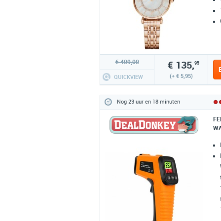
€ 409,00
€ 135,
95
(+ € 5,95)
QUICKVIEW
Nog 23 uur en 18 minuten
FE
WA