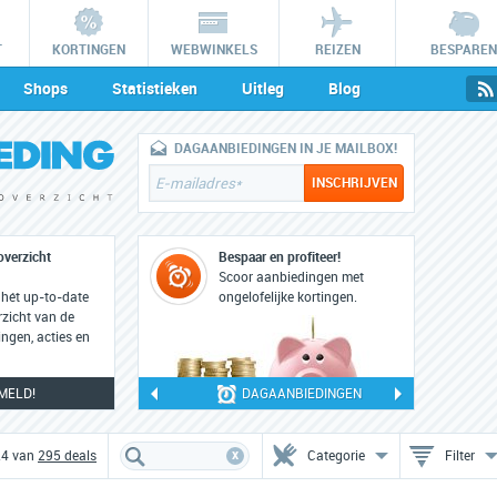
T
KORTINGEN
WEBWINKELS
REIZEN
BESPAREN
Shops
Statistieken
Uitleg
Blog
DAGAANBIEDINGEN IN JE MAILBOX!
overzicht
Bespaar en profiteer!
Scoor aanbiedingen met
 hét up-to-date
ongelofelijke kortingen.
zicht van de
ngen, acties en
MELD!
DAGAANBIEDINGEN
x
24 van
295
deals
Categorie
Filter