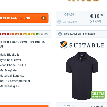
Type meting: Contactloze
oppervlaktetemperatuurmeting
Meetbereik: -50 C tot +550C
€ 21,00
€ 10,
99
Display: lcd display
BEKIJK AANBIEDING
EAN: 8720964109909
(+ € 4,99)
QUICKVIEW
Nog 12 uur en 18 minuten
UEBUILT BACK COVER IPHONE 16
US
Merk: BlueBuilt
Type: back cover
Voor iPhone 16 Plus
Met MagSafe
Materiaal: kunststof
Incl. 2 x screenprotector
Materiaal: glas
€ 49,95
95