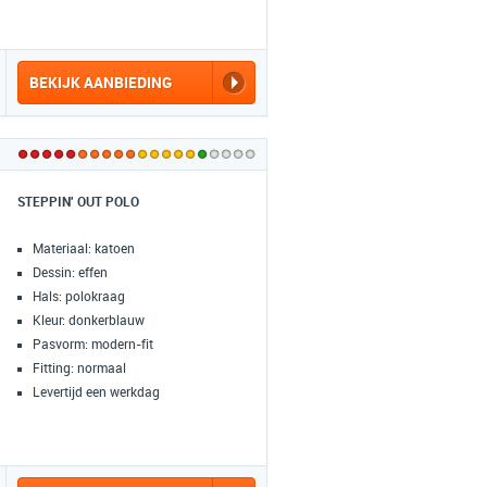
- Inhoud: 10 borstels - Gewicht: 1 kg - 0
rijen - Inclusief opbergdoos: Nee -
Handige specificaties: 1/4 inch
aansluiting. Voor metaal, hout en
BEKIJK AANBIEDING
kunststof - EAN: 8720964108865
STEPPIN' OUT POLO
Materiaal: katoen
Dessin: effen
Hals: polokraag
Kleur: donkerblauw
Pasvorm: modern-fit
Fitting: normaal
Levertijd een werkdag