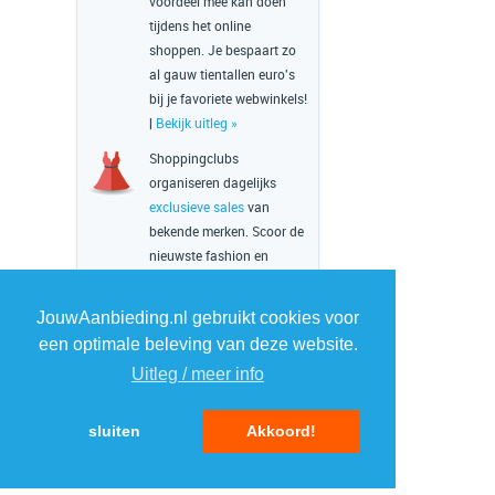
voordeel mee kan doen
tijdens het online
shoppen. Je bespaart zo
al gauw tientallen euro's
bij je favoriete webwinkels!
|
Bekijk uitleg »
Shoppingclubs
organiseren dagelijks
exclusieve sales
van
bekende merken. Scoor de
nieuwste fashion en
lifestyle artikelen met hoge
korting! De unieke
JouwAanbieding.nl gebruikt cookies voor
verkopen zijn enkel
een optimale beleving van deze website.
beschikbaar voor leden
Uitleg / meer info
van de betreffende
shoppingclub. |
Bekijk
uitleg »
sluiten
Akkoord!
Dankzij
veilingen
kun jij
besparen op o.a.