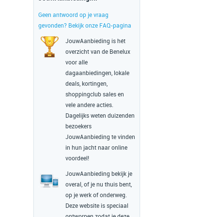
Geen antwoord op je vraag
gevonden? Bekijk onze FAQ-pagina
JouwAanbieding is hét
overzicht van de Benelux
voor alle
dagaanbiedingen, lokale
deals, kortingen,
shoppingclub sales en
vele andere acties.
Dagelijks weten duizenden
bezoekers
JouwAanbieding te vinden
in hun jacht naar online
voordeel!
JouwAanbieding bekijk je
overal, of je nu thuis bent,
op je werk of onderweg.
Deze website is speciaal
ontworpen zodat je deze