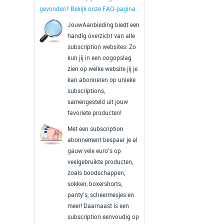
gevonden? Bekijk onze FAQ-pagina
JouwAanbieding biedt een
handig overzicht van alle
subscription websites. Zo
kun jij in een oogopslag
zien op welke website jij je
kan abonneren op unieke
subscriptions,
samengesteld uit jouw
favoriete producten!
Met een subscription
abonnement bespaar je al
gauw vele euro's op
veelgebruikte producten,
zoals boodschappen,
sokken, boxershorts,
panty's, scheermesjes en
meer! Daarnaast is een
subscription eenvoudig op