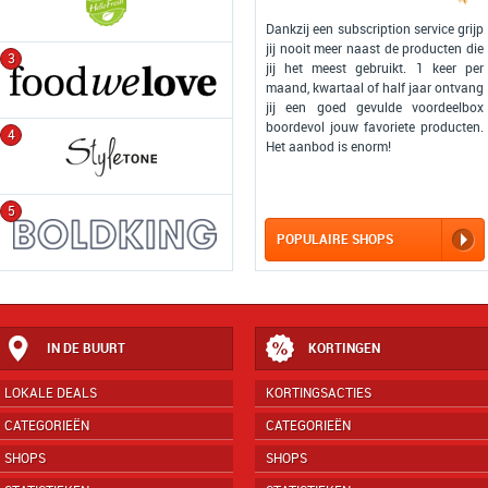
Dankzij een subscription service grijp
jij nooit meer naast de producten die
3
jij het meest gebruikt. 1 keer per
maand, kwartaal of half jaar ontvang
jij een goed gevulde voordeelbox
boordevol jouw favoriete producten.
4
Het aanbod is enorm!
5
POPULAIRE SHOPS
IN DE BUURT
KORTINGEN
LOKALE DEALS
KORTINGSACTIES
CATEGORIEËN
CATEGORIEËN
SHOPS
SHOPS