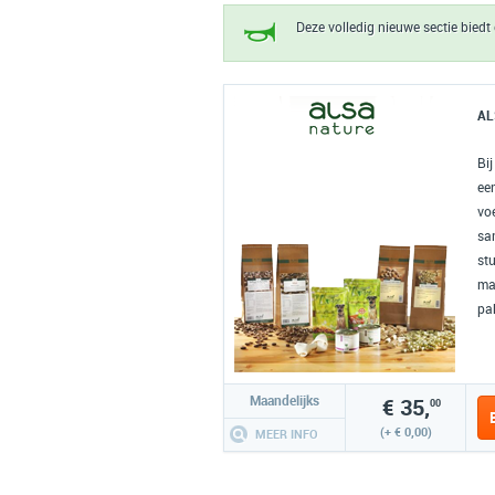
Deze volledig nieuwe sectie biedt 
AL
Bij
een
vo
sa
st
ma
pak
Maandelijks
€ 35,
00
(+ € 0,00)
MEER INFO