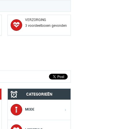
VERZORGING
3 voordeelboxen gevonden
CATEGORIEËN
MODE
›