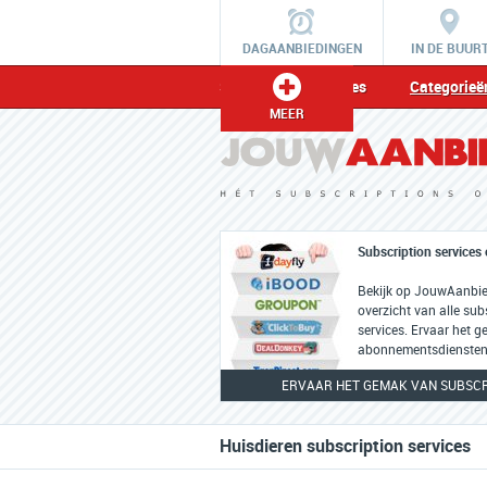
DAGAANBIEDINGEN
IN DE BUUR
Subscription services
Categorieë
MEER
Subscription services 
Bekijk op JouwAanbie
overzicht van alle sub
services. Ervaar het 
abonnementsdiensten
ERVAAR HET GEMAK VAN SUBSCR
Huisdieren subscription services