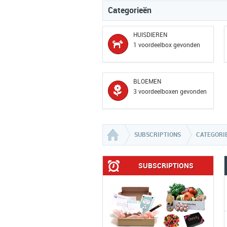
Categorieën
HUISDIEREN
1 voordeelbox gevonden
BLOEMEN
3 voordeelboxen gevonden
SUBSCRIPTIONS
CATEGORI
SUBSCRIPTIONS