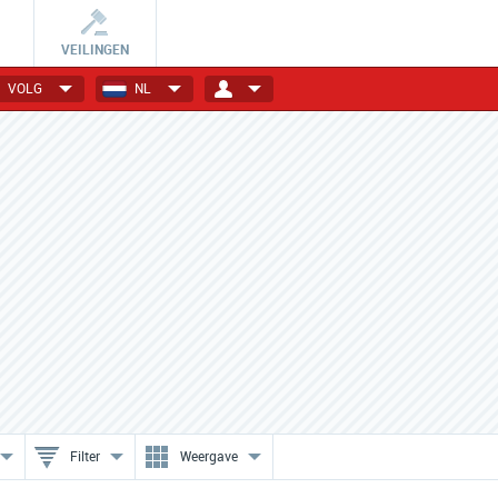
VEILINGEN
VOLG
NL
Een subscription als cadeau!
Samengesteld voor jou!
Verras je geliefde, vrienden,
Jouw favoriete producten
familie of collega's.
geselecteerd & thuisbezorgd.
Filter
Weergave