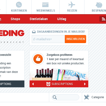
T
KORTINGEN
WEBWINKELS
REIZEN
BESPAREN
n
Shops
Statistieken
Uitleg
DAGAANBIEDINGEN IN JE MAILBOX!
overzicht
Zorgeloos profiteren
1 keer per maand of kwartaal
ding een
een box vol unieke producten.
scription
gemak van deze
!
IPTIONS
SUBSCRIPTIONS
Categorie