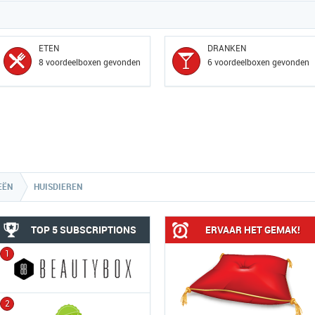
ETEN
DRANKEN
8 voordeelboxen gevonden
6 voordeelboxen gevonden
EËN
HUISDIEREN
TOP 5 SUBSCRIPTIONS
ERVAAR HET GEMAK!
1
2