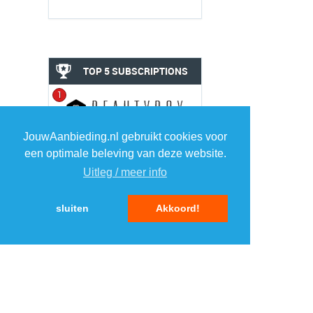
TOP 5 SUBSCRIPTIONS
1
JouwAanbieding.nl gebruikt cookies voor
2
een optimale beleving van deze website.
Uitleg / meer info
3
sluiten
Akkoord!
4
5