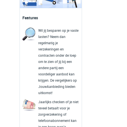
Features
Wil jij besparen op je vaste
lasten? Neem dan
regelmatig je
verzekeringen en
contracten onder de loep
om te zien of jij bij een
andere partij een
voordeliger aanbod kan
krijgen. De vergelijkers op
JouwAanbieding bieden
uitkomst!
Jaarlijks checken of je niet
teveel betaalt voor je
zorgverzekering of
telefoonabonnement kan
je een hoop euro’s