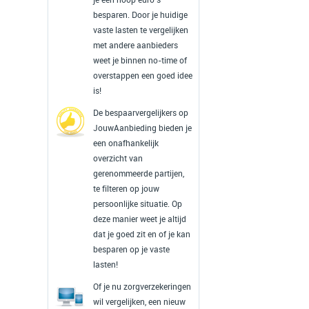
besparen. Door je huidige
vaste lasten te vergelijken
met andere aanbieders
weet je binnen no-time of
overstappen een goed idee
is!
De bespaarvergelijkers op
JouwAanbieding bieden je
een onafhankelijk
overzicht van
gerenommeerde partijen,
te filteren op jouw
persoonlijke situatie. Op
deze manier weet je altijd
dat je goed zit en of je kan
besparen op je vaste
lasten!
Of je nu zorgverzekeringen
wil vergelijken, een nieuw