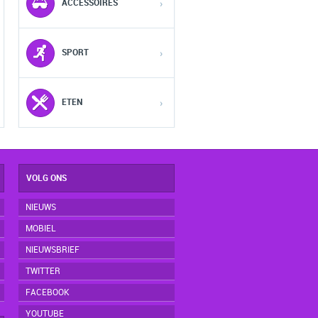
ACCESSOIRES
›
3
3
3
SPORT
›
4
4
4
5
5
5
ETEN
›
VOLG ONS
NIEUWS
MOBIEL
NIEUWSBRIEF
TWITTER
FACEBOOK
YOUTUBE