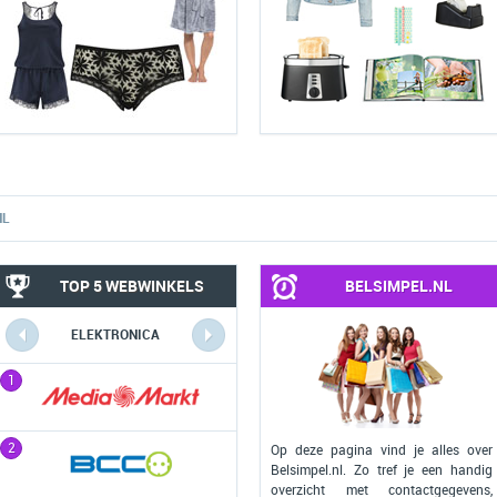
NL
TOP 5 WEBWINKELS
BELSIMPEL.NL
ELEKTRONICA
COMPUTERS
1
1
2
2
Op deze pagina vind je alles over
Belsimpel.nl. Zo tref je een handig
overzicht met contactgegevens,