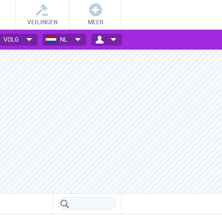
VEILINGEN
MEER
VOLG
NL
Betalingsmogelijkheden
Vele webwinkels verzameld
Check hoe jij bij jouw favoriete
Een handig overzicht van alle
webwinkel kan betalen.
populaire webwinkels.