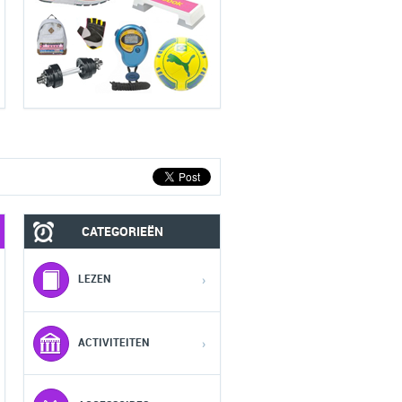
CATEGORIEËN
MOBIEL
FASHION HEREN
LEZEN
›
1
1
1
ACTIVITEITEN
›
2
2
2