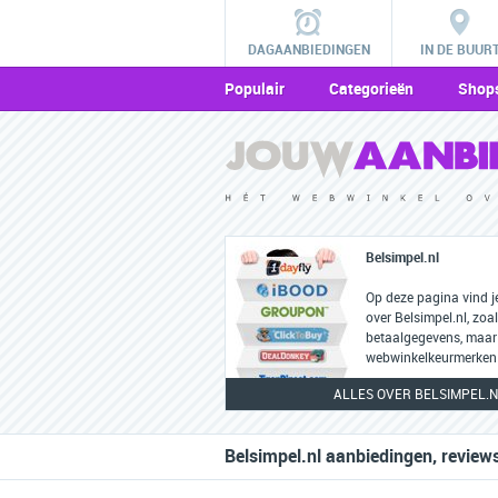
DAGAANBIEDINGEN
IN DE BUUR
Populair
Categorieën
Shop
Belsimpel.nl
Op deze pagina vind j
over Belsimpel.nl, zoa
betaalgegevens, maar
webwinkelkeurmerken 
ALLES OVER BELSIMPEL.N
Belsimpel.nl aanbiedingen, review