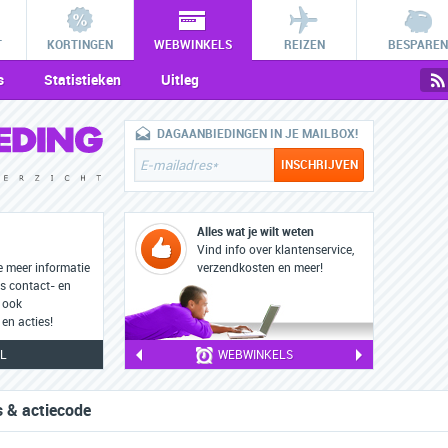
T
KORTINGEN
WEBWINKELS
REIZEN
BESPAREN
s
Statistieken
Uitleg
DAGAANBIEDINGEN IN JE MAILBOX!
Alles wat je wilt weten
Vind info over klantenservice,
e meer informatie
verzendkosten en meer!
ls contact- en
 ook
en acties!
L
WEBWINKELS
s & actiecode