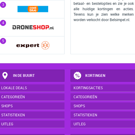
betaal- en bestelopties en zie je ook
3
3
alle huidige kortingen en acties.
Tevens kun je zien welke merken
worden verkocht door Belsimpel.nl.
4
4
5
5
IN DE BUURT
KORTINGEN
LOKALE DEALS
KORTINGSACTIES
CATEGORIEËN
CATEGORIEËN
SHOPS
SHOPS
STATISTIEKEN
STATISTIEKEN
UITLEG
UITLEG