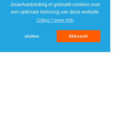
JouwAanbieding.nl gebruikt cookies voor
2
2
een optimale beleving van deze website.
Uitleg / meer info
3
3
sluiten
Akkoord!
4
4
5
5
MENU
DAGAANBIEDINGEN
IN DE BUURT
KORTINGEN