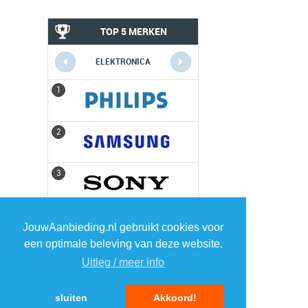
TOP 5 MERKEN
ELEKTRONICA
1
1
2
2
3
3
4
4
JouwAanbieding.nl gebruikt cookies voor
een optimale beleving van deze website.
5
5
Uitleg / meer info
sluiten
Akkoord!