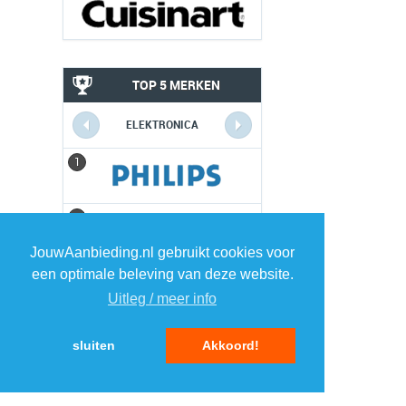
TOP 5 MERKEN
ELEKTRONICA
1
1
2
2
JouwAanbieding.nl gebruikt cookies voor
3
3
een optimale beleving van deze website.
Uitleg / meer info
4
4
sluiten
Akkoord!
5
5