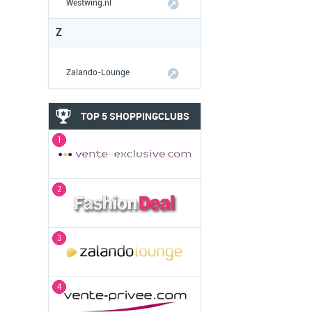
Westwing.nl
Z
Zalando-Lounge
TOP 5 SHOPPINGCLUBS
1
2
3
4