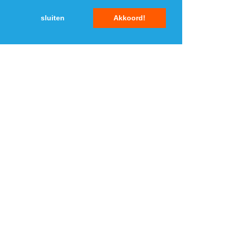
sluiten
Akkoord!
MENU
DAGAANBIEDINGEN
IN DE BUURT
KORTINGEN
WEBWINKELS
REIZEN
BESPAREN
VEILINGEN
MERKEN
CROWDFUNDING
SHOPPINGCLUBS
SUBSCRIPTIONS