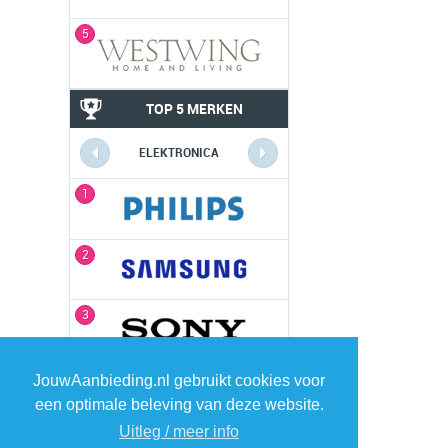
5
TOP 5 MERKEN
ELEKTRONICA
1
1
2
2
3
3
4
4
JouwAanbieding.nl gebruikt cookies voor
een optimale beleving van deze website.
Uitleg / meer info
5
5