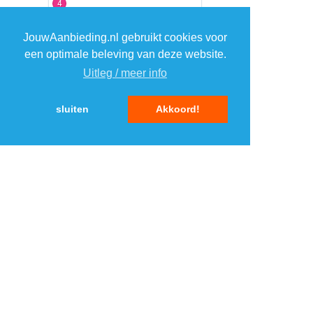
4
JouwAanbieding.nl gebruikt cookies voor
5
een optimale beleving van deze website.
Uitleg / meer info
TOP 5 MERKEN
sluiten
Akkoord!
ELEKTRONICA
1
1
2
2
3
3
4
4