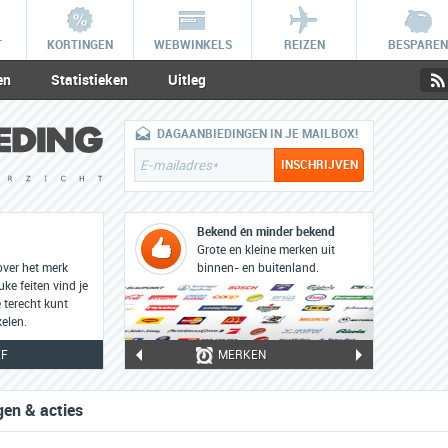
T
KORTINGEN
WEBWINKELS
REIZEN
BESPAREN
en
Statistieken
Uitleg
DAGAANBIEDINGEN IN JE MAILBOX!
Bekend én minder bekend
Grote en kleine merken uit
over het merk
binnen- en buitenland.
ke feiten vind je
 terecht kunt
elen.
EF
MERKEN
gen & acties