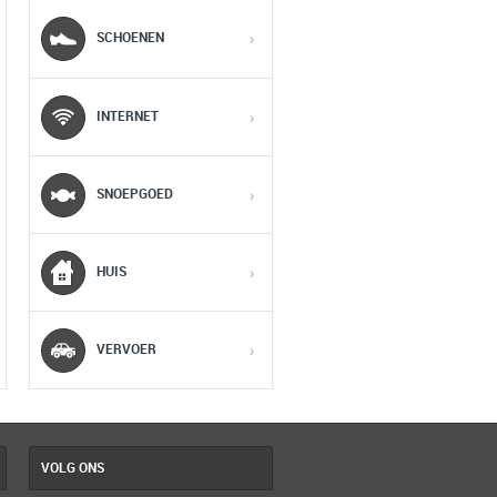
MOBIEL
MEDIA
SCHOENEN
›
1
1
1
INTERNET
›
2
2
2
SNOEPGOED
›
3
3
3
HUIS
›
4
4
4
5
5
5
VERVOER
›
VOLG ONS