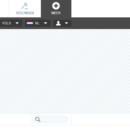
VEILINGEN
MEER
VOLG
NL
3000+ merken
Een database boordevol info
over jouw favoriete merken.