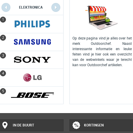
ELEKTRONICA
COMPUTERS
1
1
2
2
Op deze pagina vind je alles over het
merk Outdoorchef. Naast
interessante informatie en leuke
feiten vind je hier ook een overzicht
3
3
van de webwinkels waar je terecht
kan voor Outdoorchef artikelen.
4
4
5
5
IN DE BUURT
KORTINGEN