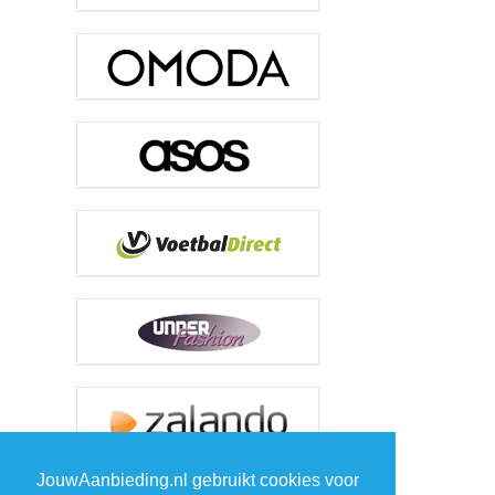
JouwAanbieding.nl gebruikt cookies voor