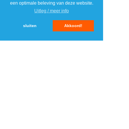
een optimale beleving van deze website.
Uitleg / meer info
Toon meer +
sluiten
Akkoord!
Misschien ook interessant?
TOP 5 MERKEN
MOBIEL
1
1
2
2