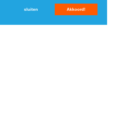
sluiten
Akkoord!
MENU
DAGAANBIEDINGEN
IN DE BUURT
KORTINGEN
WEBWINKELS
REIZEN
BESPAREN
VEILINGEN
MERKEN
CROWDFUNDING
SHOPPINGCLUBS
SUBSCRIPTIONS