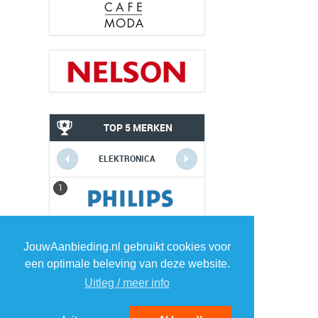
TOP 5 MERKEN
ELEKTRONICA
1
1
2
2
JouwAanbieding.nl gebruikt cookies voor
een optimale beleving van deze website.
3
3
Uitleg / meer info
4
4