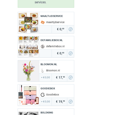
services.
MAALTIJDSERVICE
maaltijdservice
€ 0,
00
DEFAMILIEBOX.NL
defamiliebox.nl
€ 0,
00
BLOOMON.NL
Bloomon.nl
€ 17,
+ € 0,00
95
GOODIEBOX
Goodiebox
€ 19,
+ € 0,00
95
BOLDKING