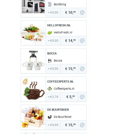
Boldking
€ 10,
+ € 0,00
00
HELLOFRESH.NL
HelloFresh.nl
€ 14,
+ € 0,00
00
BOCCA
Bocca
€ 15,
+ € 5,50
00
COFFEEXPERTS.NL
CoffeeXperts.nl
€ 5,
+ € 2,76
00
DE BUURTBOER
De Buurtboer
€ 15,
+ € 6,99
00