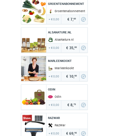
GROENTENABONNEMENT
Groentenabonnement
€ 7,
+ € 0,00
60
ALSANATURE.NL
AlsaNature.nl
€ 35,
+ € 0,00
00
MARLEENKOOKT
Marleenkookt
€ 10,
+ € 0,00
00
ODIN
Odin
€ 8,
+ € 0,00
75
RAZWAR
RazWar
€ 69,
+ € 0,00
95