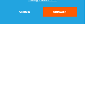
4
sluiten
Akkoord!
5
MENU
DAGAANBIEDINGEN
IN DE BUURT
KORTINGEN
WEBWINKELS
REIZEN
BESPAREN