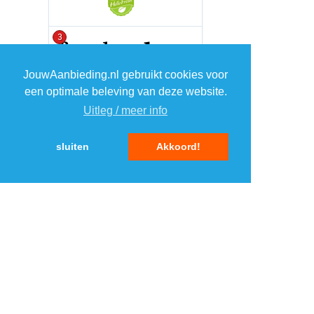
3
JouwAanbieding.nl gebruikt cookies voor
4
een optimale beleving van deze website.
Uitleg / meer info
5
sluiten
Akkoord!
MENU
DAGAANBIEDINGEN
IN DE BUURT
KORTINGEN