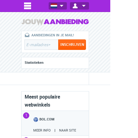
AANBIEDINGEN IN JE MAIL!
Statistieken
Meest populaire
webwinkels
1
BOL.COM
MEER INFO
|
NAAR SITE