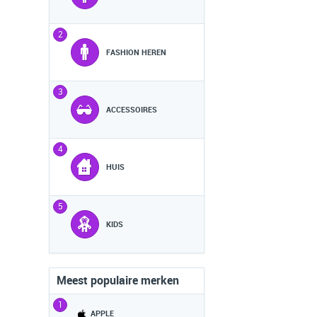
2
FASHION HEREN
3
ACCESSOIRES
4
HUIS
5
KIDS
Meest populaire merken
1
APPLE