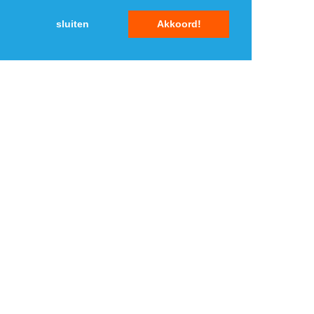
2
2
sluiten
Akkoord!
3
3
4
4
5
5
MENU
DAGAANBIEDINGEN
IN DE BUURT
KORTINGEN