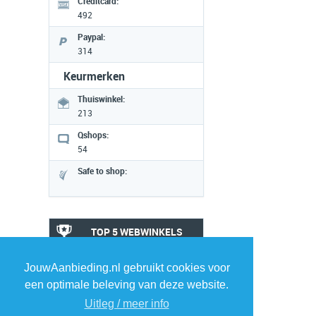
Creditcard:
492
Paypal:
314
Keurmerken
Thuiswinkel:
213
Qshops:
54
Safe to shop:
TOP 5 WEBWINKELS
ELEKTRONICA
COMPUTERS
JouwAanbieding.nl gebruikt cookies voor
een optimale beleving van deze website.
1
1
Uitleg / meer info