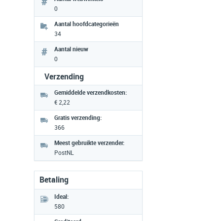
0
Aantal hoofdcategorieën
34
Aantal nieuw
0
Verzending
Gemiddelde verzendkosten:
€ 2,22
Gratis verzending:
366
Meest gebruikte verzender:
PostNL
Betaling
Ideal:
580