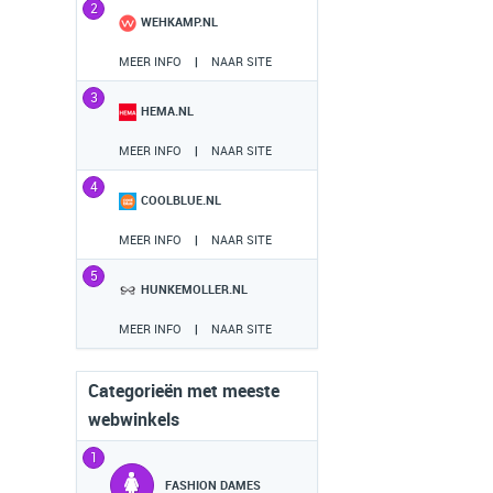
2
WEHKAMP.NL
MEER INFO
|
NAAR SITE
3
HEMA.NL
MEER INFO
|
NAAR SITE
4
COOLBLUE.NL
MEER INFO
|
NAAR SITE
5
HUNKEMOLLER.NL
MEER INFO
|
NAAR SITE
Categorieën met meeste
webwinkels
1
FASHION DAMES