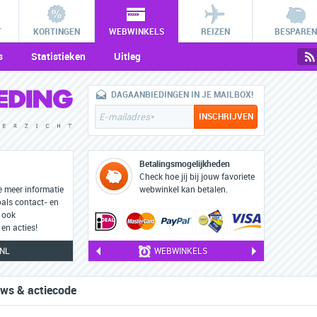
T
KORTINGEN
WEBWINKELS
REIZEN
BESPAREN
s
Statistieken
Uitleg
DAGAANBIEDINGEN IN JE MAILBOX!
Betalingsmogelijkheden
Check hoe jij bij jouw favoriete
e meer informatie
webwinkel kan betalen.
oals contact- en
 ook
en acties!
NL
WEBWINKELS
ews & actiecode