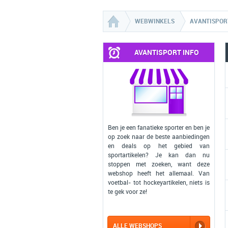
WEBWINKELS
AVANTISPOR
AVANTISPORT INFO
ELEKTRONICA
1
2
Ben je een fanatieke sporter en ben je
op zoek naar de beste aanbiedingen
en deals op het gebied van
sportartikelen? Je kan dan nu
3
stoppen met zoeken, want deze
webshop heeft het allemaal. Van
voetbal- tot hockeyartikelen, niets is
4
te gek voor ze!
5
ALLE WEBSHOPS