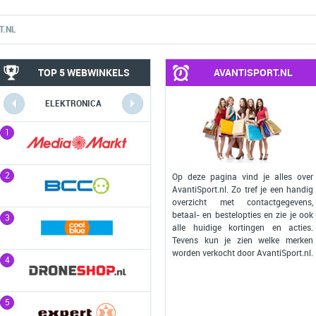
T.NL
TOP 5 WEBWINKELS
AVANTISPORT.NL
COMPUTERS
MOBIEL
1
1
2
2
Op deze pagina vind je alles over
AvantiSport.nl. Zo tref je een handig
overzicht met contactgegevens,
betaal- en bestelopties en zie je ook
3
3
alle huidige kortingen en acties.
Tevens kun je zien welke merken
worden verkocht door AvantiSport.nl.
4
4
5
5