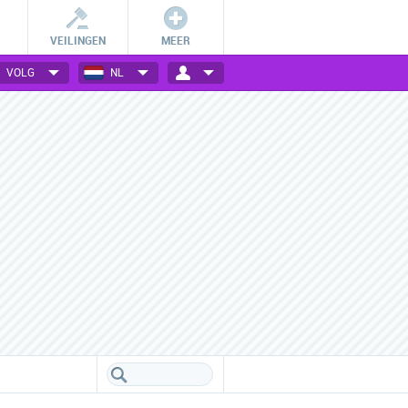
VEILINGEN
MEER
VOLG
NL
Vele webwinkels verzameld
Alles wat je wilt weten
Een handig overzicht van alle
Vind info over klantenservice,
populaire webwinkels.
verzendkosten en meer!