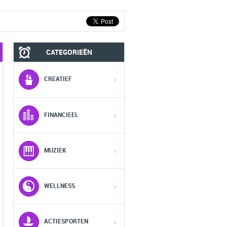
CATEGORIEËN
FASHION HEREN
FASHION DAMES
CREATIEF
›
1
1
FINANCIEEL
›
2
2
MUZIEK
›
3
3
WELLNESS
›
4
4
5
5
ACTIESPORTEN
›