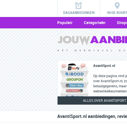
DAGAANBIEDINGEN
IN DE BUUR
Populair
Categorieën
Shop
AvantiSport.nl
Op deze pagina vind j
over AvantiSport.nl, z
betaalgegevens, maar
webwinkelkeurmerken 
ALLES OVER AVANTISPORT.
AvantiSport.nl aanbiedingen, revi