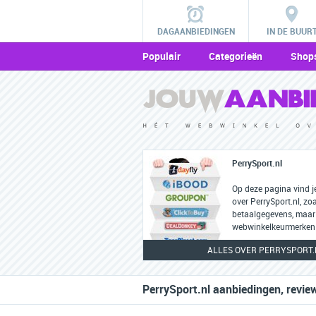
DAGAANBIEDINGEN
IN DE BUUR
Populair
Categorieën
Shop
PerrySport.nl
Op deze pagina vind j
over PerrySport.nl, zo
betaalgegevens, maar
webwinkelkeurmerken 
ALLES OVER PERRYSPORT.
PerrySport.nl aanbiedingen, revie