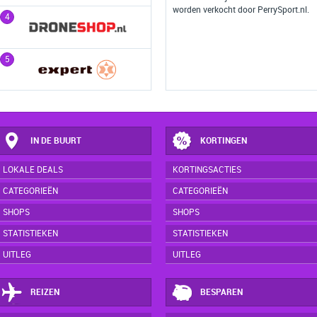
worden verkocht door PerrySport.nl.
4
4
5
5
IN DE BUURT
KORTINGEN
LOKALE DEALS
KORTINGSACTIES
CATEGORIEËN
CATEGORIEËN
SHOPS
SHOPS
STATISTIEKEN
STATISTIEKEN
UITLEG
UITLEG
REIZEN
BESPAREN