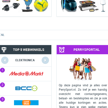
.NL
TOP 5 WEBWINKELS
PERRYSPORT.NL
ELEKTRONICA
COMPUTERS
1
1
2
2
Op deze pagina vind je alles over
PerrySport.nl. Zo tref je een handig
overzicht met contactgegevens,
betaal- en bestelopties en zie je ook
3
3
alle huidige kortingen en acties.
Tevens kun je zien welke merken