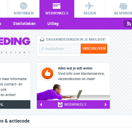
T
KORTINGEN
WEBWINKELS
REIZEN
BESPAREN
s
Statistieken
Uitleg
DAGAANBIEDINGEN IN JE MAILBOX!
Alles wat je wilt weten
Vind info over klantenservice,
e meer informatie
verzendkosten en meer!
als contact- en
 ook
en acties!
NL
WEBWINKELS
ws & actiecode