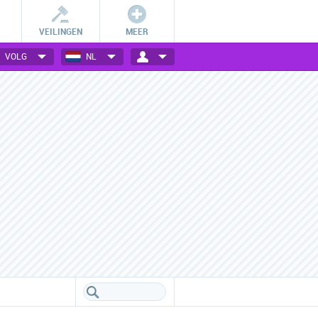
VEILINGEN
MEER
VOLG
NL
Betalingsmogelijkheden
Vele webwinkels verzameld
Check hoe jij bij jouw favoriete
Een handig overzicht van alle
webwinkel kan betalen.
populaire webwinkels.