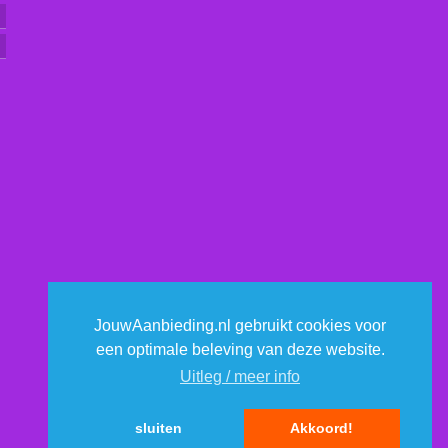
JouwAanbieding.nl gebruikt cookies voor
een optimale beleving van deze website.
Uitleg / meer info
sluiten
Akkoord!