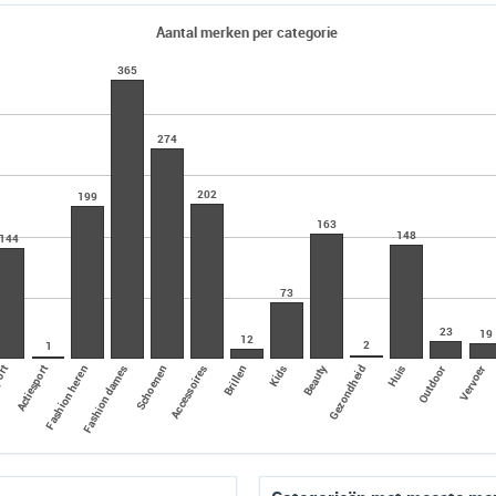
Aantal merken per categorie
365
274
202
199
163
148
144
73
23
19
12
2
1
Actiesport
ort
Beauty
Accessoires
Schoenen
Fashion dames
Fashion heren
Vervoer
Outdoor
Huis
Gezondheid
Kids
Brillen