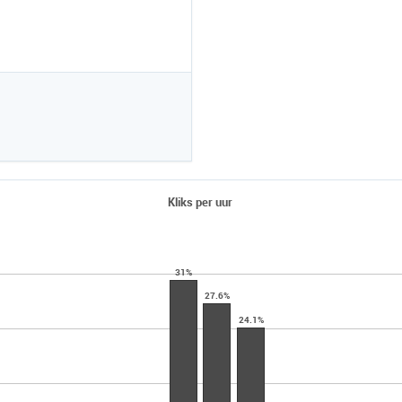
Kliks per uur
31%
27.6%
24.1%