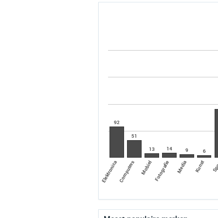
92
51
14
13
9
6
Elektronica
Sp
Kunst
Media
Fotografie
Mobiel
Computers