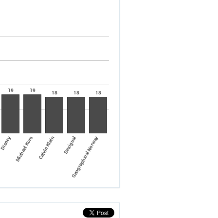
19
19
18
18
18
Geographical Norway
Disney
Michael Kors
Desigual
Calvin Klein