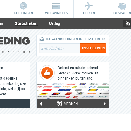
T
KORTINGEN
WEBWINKELS
REIZEN
BESPAREN
en
Statistieken
Uitleg
DAGAANBIEDINGEN IN JE MAILBOX!
ken
Bekend én minder bekend
Grote en kleine merken uit
 dagelijks
binnen- en buitenland.
atistieken bij over
cht, welke jij op
ken!
MERKEN