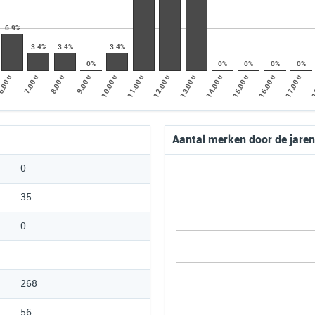
6.9%
3.4%
3.4%
3.4%
0%
0%
0%
0%
0%
.00 u
9.00 u
12.00 u
8.00 u
15.00 u
11.00 u
7.00 u
1
14.00 u
10.00 u
17.00 u
13.00 u
16.00 u
Aantal merken door de jare
0
35
0
268
56