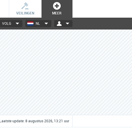
VEILINGEN
MEER
VOLG
NL
3000+ merken
Een database boordevol info
over jouw favoriete merken.
Laatste update: 8 augustus 2026, 13:21 uur