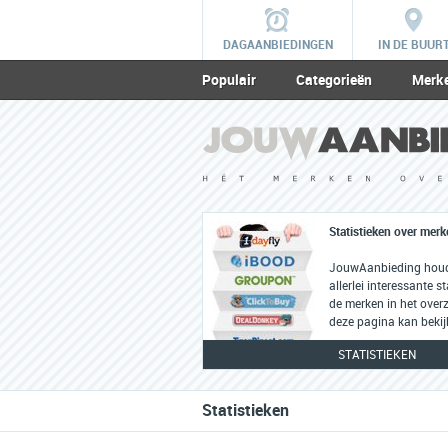
DAGAANBIEDINGEN
IN DE BUUR
Populair
Categorieën
Merk
Statistieken over mer
JouwAanbieding houdt
allerlei interessante st
de merken in het overzi
deze pagina kan bekij
STATISTIEKEN
Statistieken