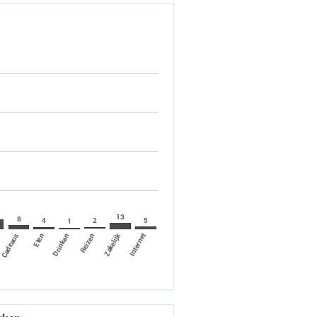
13
8
2
5
4
1
Internet
Zakelijk
Eten
Cadeaus
Reizen
Drinken