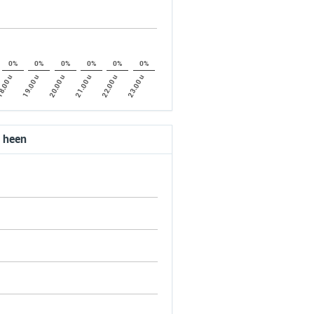
0%
0%
0%
0%
0%
0%
8.00 u
21.00 u
20.00 u
23.00 u
19.00 u
22.00 u
n heen