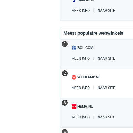
SAMSUNG
MEER INFO
|
NAAR SITE
Meest populaire webwinkels
1
BOL.COM
MEER INFO
|
NAAR SITE
2
WEHKAMP.NL
MEER INFO
|
NAAR SITE
3
HEMA.NL
MEER INFO
|
NAAR SITE
4