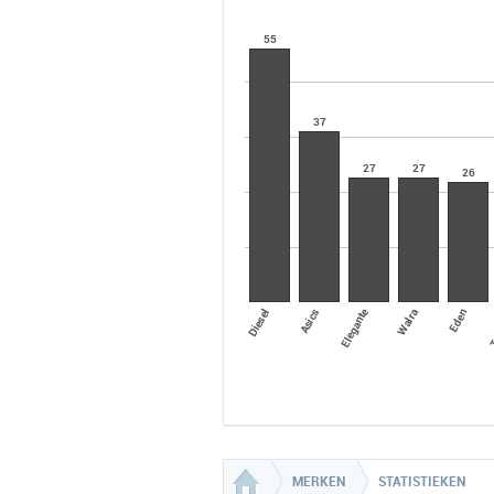
55
37
27
27
26
Walra
Asics
Eden
Diesel
Elegante
T
MERKEN
STATISTIEKEN