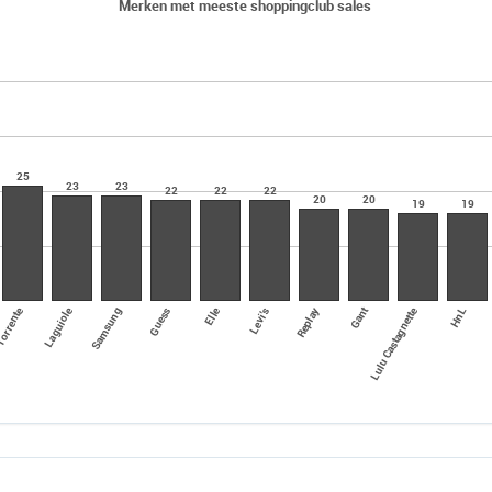
Merken met meeste shoppingclub sales
25
23
23
22
22
22
20
20
19
19
Replay
Gant
Laguiole
Elle
orrente
Guess
HnL
Samsung
Levi's
Lulu Castagnette