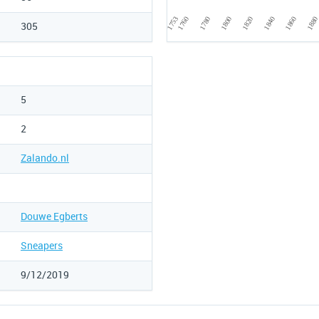
1800
188
1780
1860
1760
1840
1753
1820
305
5
2
Zalando.nl
Douwe Egberts
Sneapers
9/12/2019