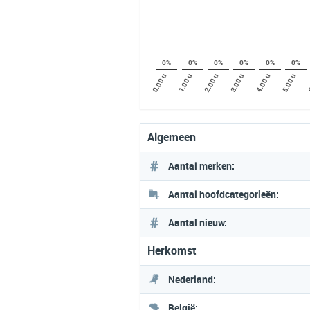
0%
0%
0%
0%
0%
0%
0.00 u
3.00 u
6
2.00 u
5.00 u
1.00 u
4.00 u
Algemeen
Aantal merken:
Aantal hoofdcategorieën:
Aantal nieuw:
Herkomst
Nederland:
België: