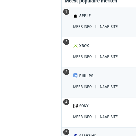
Meest populaire merken
1
APPLE
MEER INFO
|
NAAR SITE
2
XBOX
MEER INFO
|
NAAR SITE
3
PHILIPS
MEER INFO
|
NAAR SITE
4
SONY
MEER INFO
|
NAAR SITE
5