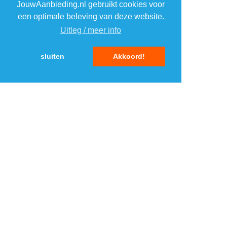
JouwAanbieding.nl gebruikt cookies voor
4
4
een optimale beleving van deze website.
Uitleg / meer info
5
5
sluiten
Akkoord!
MENU
DAGAANBIEDINGEN
IN DE BUURT
KORTINGEN
WEBWINKELS
REIZEN
BESPAREN
VEILINGEN