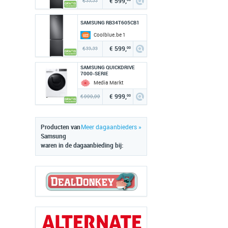
€ 599,
€ ??.??
00
SAMSUNG RB34T605CB1
Coolblue.be 1
€ 599,
€ ??.??
00
SAMSUNG QUICKDRIVE
7000-SERIE
WD10T754ABT
Media Markt
€ 999,
€ 999,99
00
Producten van
Meer dagaanbieders »
Samsung
waren in de dagaanbieding bij: