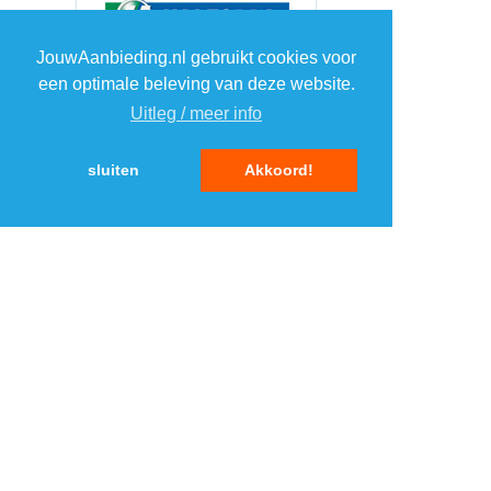
JouwAanbieding.nl gebruikt cookies voor
een optimale beleving van deze website.
Uitleg / meer info
sluiten
Akkoord!
Toon meer +
Misschien ook interessant?
TOP 5 MERKEN
ELEKTRONICA