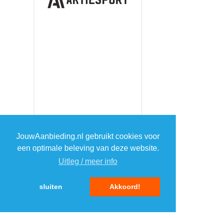
JouwAanbieding.nl gebruikt cookies voor
een optimale beleving van deze website.
TOP 5 WEBWINKELS
Uitleg / meer info
ELEKTRONICA
sluiten
Akkoord!
1
1