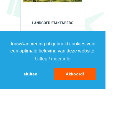
LANDGOED STAKENBERG
€ ??.??
€ 615,
00
JouwAanbieding.nl gebruikt cookies voor
BEKIJKEN
een optimale beleving van deze website.
Uitleg / meer info
sluiten
Akkoord!