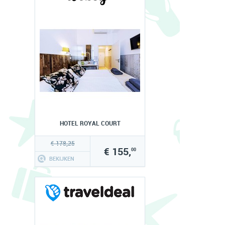
HOTEL ROYAL COURT
€ 178,25
€ 155,
00
BEKIJKEN