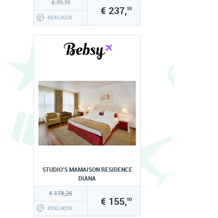
€ ??.??
€ 237,
50
BEKIJKEN
STUDIO'S MAMAISON RESIDENCE
DIANA
€ 178,25
€ 155,
00
BEKIJKEN