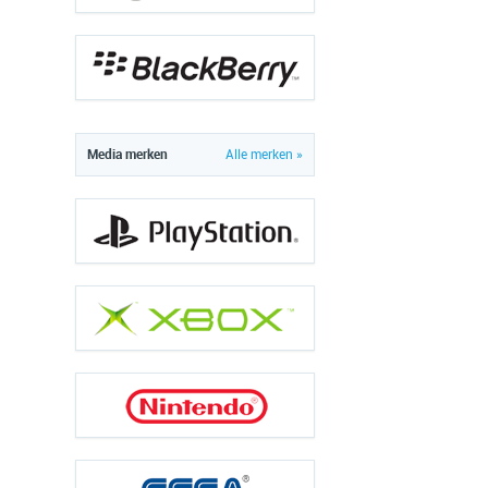
Media merken
Alle merken »