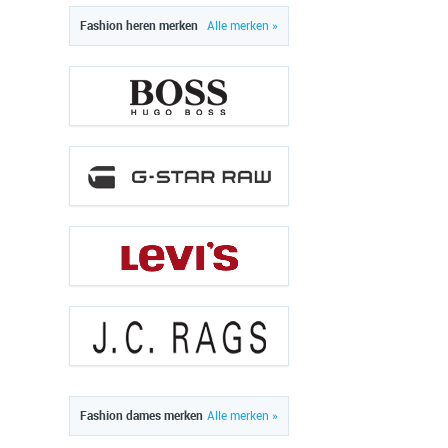
Fashion heren merken
Alle merken »
Fashion dames merken
Alle merken »