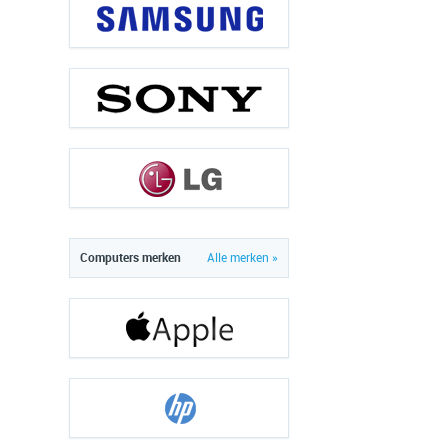
Computers merken
Alle merken »