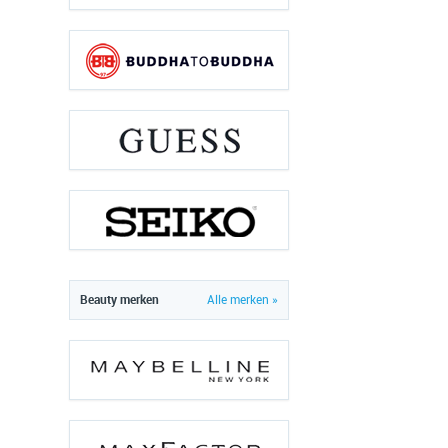
Beauty merken
Alle merken »