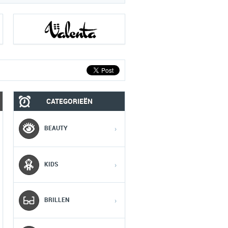
CATEGORIEËN
MOBIEL
MEDIA
BEAUTY
›
1
1
1
KIDS
›
2
2
2
BRILLEN
›
3
3
3