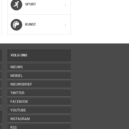
SPORT
›
4
4
4
5
5
5
KUNST
›
VOLG ONS
NIEUWS
MOBIEL
NIEUWSBRIEF
TWITTER
FACEBOOK
YOUTUBE
INSTAGRAM
RSS