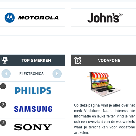
TOP 5 MERKEN
VODAFONE
ELEKTRONICA
COMPUTERS
1
1
2
2
Op deze pagina vind je alles over het
merk Vodafone. Naast interessante
informatie en leuke feiten vind je hier
ook een overzicht van de webwinkels
3
3
waar je terecht kan voor Vodafone
artikelen.