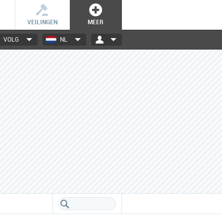
VEILINGEN
MEER
VOLG
NL
3000+ merken
Een database boordevol info
over jouw favoriete merken.