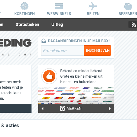
T
KORTINGEN
WEBWINKELS
REIZEN
BESPAREN
en
Statistieken
Uitleg
DAGAANBIEDINGEN IN JE MAILBOX!
Bekend én minder bekend
Grote en kleine merken uit
over het merk
binnen- en buitenland.
feiten vind je
 terecht kunt
en.
MERKEN
 & acties