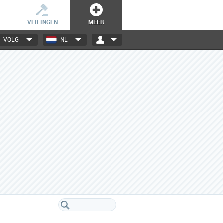
VEILINGEN
MEER
VOLG
NL
Bekend én minder bekend
Grote en kleine merken uit
binnen- en buitenland.