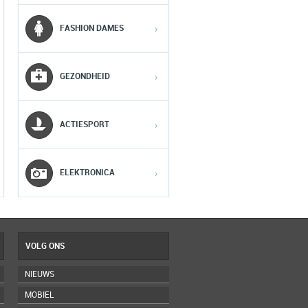
1
1
1
FASHION DAMES
›
2
2
2
GEZONDHEID
›
3
3
3
ACTIESPORT
›
4
4
4
5
5
5
ELEKTRONICA
›
VOLG ONS
NIEUWS
MOBIEL