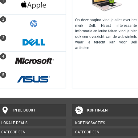
1
1
2
2
Op deze pagina vind je alles over het
merk Dell. Naast interessante
informatie en leuke feiten vind je hier
ook een overzicht van de webwinkels
3
3
waar je terecht kan voor Dell
artikelen.
4
4
5
5
IN DE BUURT
KORTINGEN
LOKALE DEALS
KORTINGSACTIES
CATEGORIEËN
CATEGORIEËN