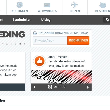
T
KORTINGEN
WEBWINKELS
REIZEN
BESPAREN
en
Statistieken
Uitleg
DAGAANBIEDINGEN IN JE MAILBOX!
3000+ merken
Een database boordevol info
over het merk
over jouw favoriete merken.
 vind je hier
cht kunt voor
MERKEN
ies