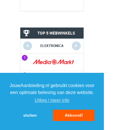
TOP 5 WEBWINKELS
ELEKTRONICA
1
1
2
2
JouwAanbieding.nl gebruikt cookies voor
een optimale beleving van deze website.
3
3
Uitleg / meer info
4
4
sluiten
Akkoord!
5
5