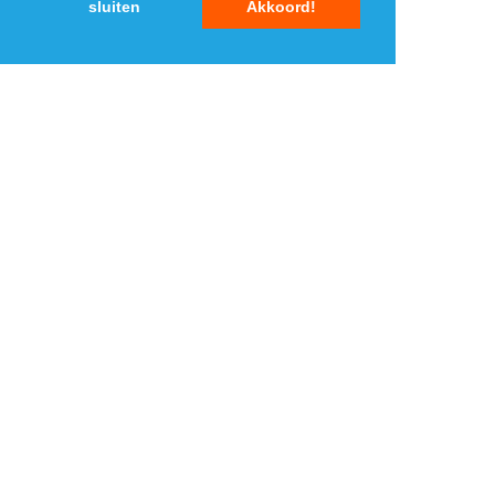
sluiten
Akkoord!
3
3
4
4
5
5
MENU
DAGAANBIEDINGEN
IN DE BUURT
KORTINGEN
WEBWINKELS