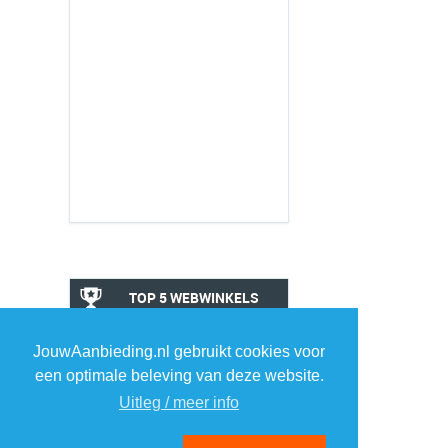
TOP 5 WEBWINKELS
ELEKTRONICA
JouwAanbieding.nl gebruikt cookies voor
een optimale beleving van deze website.
1
1
Uitleg / meer info
2
2