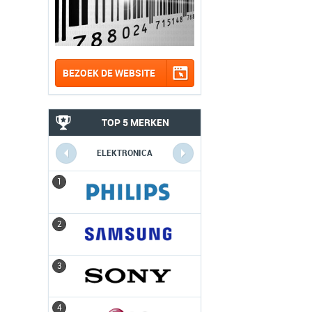
BEZOEK DE WEBSITE
TOP 5 MERKEN
ELEKTRONICA
1
1
2
2
3
3
4
4