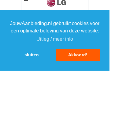
5
5
JouwAanbieding.nl gebruikt cookies voor
een optimale beleving van deze website.
Uitleg / meer info
MENU
sluiten
Akkoord!
DAGAANBIEDINGEN
IN DE BUURT
KORTINGEN
WEBWINKELS
REIZEN
BESPAREN
VEILINGEN
MERKEN