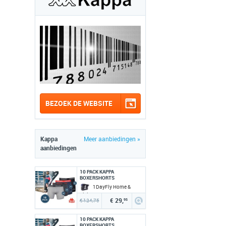
BEZOEK DE WEBSITE
Kappa
Meer aanbiedingen »
aanbiedingen
10 PACK KAPPA
BOXERSHORTS
1DayFly Home &
Living
€ 29,
€ 124,75
95
10 PACK KAPPA
BOXERSHORTS